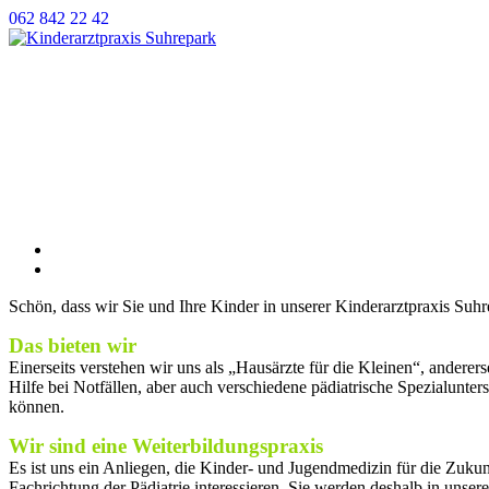
Weiter
062 842 22 42
zum
Inhalt
Willkommen
Angebot
Team
Aktuell
Kontakt und Öffnungszeiten
Notfälle
Links
Schön, dass wir Sie und Ihre Kinder in unserer Kinderarztpraxis Su
Das bieten wir
Einerseits verstehen wir uns als „Hausärzte für die Kleinen“, anderer
Hilfe bei Notfällen, aber auch verschiedene pädiatrische Spezialunter
können.
Wir sind eine Weiterbildungspraxis
Es ist uns ein Anliegen, die Kinder- und Jugendmedizin für die Zukun
Fachrichtung der Pädiatrie interessieren. Sie werden deshalb in unser