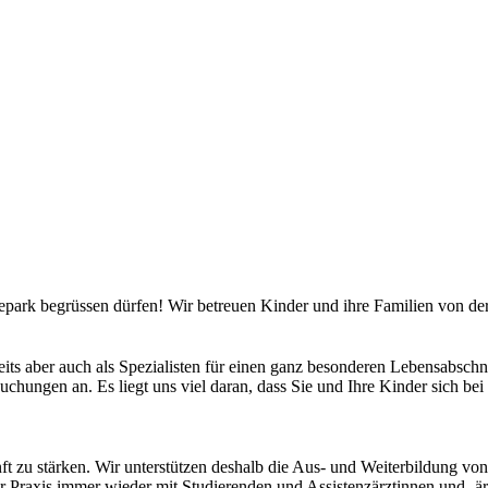
hrepark begrüssen dürfen! Wir betreuen Kinder und ihre Familien von 
seits aber auch als Spezialisten für einen ganz besonderen Lebensabsch
suchungen an. Es liegt uns viel daran, dass Sie und Ihre Kinder sich be
ft zu stärken. Wir unterstützen deshalb die Aus- und Weiterbildung von
er Praxis immer wieder mit Studierenden und Assistenzärztinnen und -ärz