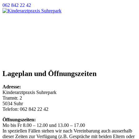
Weiter
062 842 22 42
zum
Inhalt
Willkommen
Angebot
Team
Aktuell
Kontakt und Öffnungszeiten
Notfälle
Links
Lageplan und Öffnungszeiten
Adresse:
Kinderarztpraxis Suhrepark
Tramstr. 2
5034 Suhr
Telefon: 062 842 22 42
Öffnungszeiten:
Mo bis Fr 8.00 – 12.00 und 13.00 – 17.00
In speziellen Fällen stehen wir nach Vereinbarung auch ausserhalb
dieser Zeiten zur Verfügung (z.B. Gespräche mit beiden Eltern oder